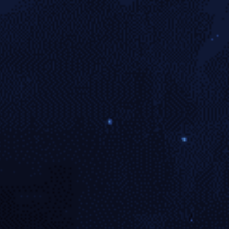
上一篇
斯科特分析湖人传奇退役现象老
你可能感兴趣的内容
巴尔科拉因伤缺席欧冠首回合对
在即将到来的欧冠首回合比赛中，巴尔
2026-06-05
切尔西旧将透露夏季将迎来帕尔
在足球世界中，球员的转会动态总是备
2026-06-27
卡拉格谈伊劳拉成长潜力称其聘