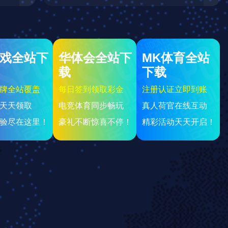
为球队的重要一员，巴尔科拉
详细分析这一事件，包括巴尔
，能够更全面地理解巴尔科拉
袖之一。过去几个赛季，他凭
能够根据场上形势进行灵活调
的火力。
态，为他们提供支持与指导。