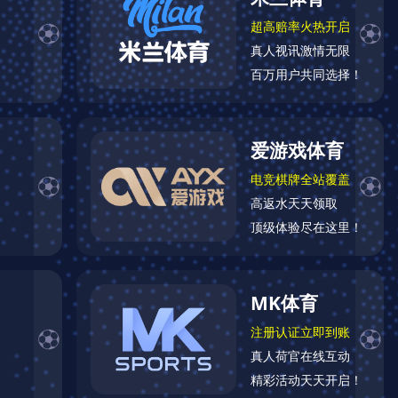
赛引发关注