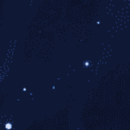
员可能会面临更大的心理压力，这对于整个队伍来说都是一个不
整
，教练组必然需要对现有战术进行重新调整。这种情况下，如何
的战术安排必须考虑到其他球员的位置和特点，以确保能够最大
手，球队可能会考虑采用更加保守或防守型的策略，以减少失误
来获取更多进攻机会，也是一个可行方案。这种变化虽然能在短
要迅速适应这种变化，这对于他们来说也是一种考验。如果新人
，在接下来的训练中，加强团队磨合与配合至关重要。
影响
小觑，其强大的攻击线和成熟稳健的防线令任何对手都感到压力