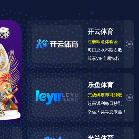
App
公司
体育
注册入口
简介
热点
更便捷
支持、高清视频、 实时比