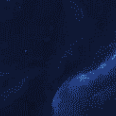
这样具有威胁性的前锋，将使得对方防线相对轻松，从而降低我
赛事中，每一次进攻都可能决定比赛走向。如果不能有效把握住
会针对我方阵容变化制定特定策略，以打击我们薄弱环节，因此
浦自身的问题，例如如果他们在客场遭遇困难，也可能受到影响
。但无论如何，我方失去了一名关键球员，无疑增大了取胜难度
反应
，各大社交平台上的讨论热度不断攀升。一些忠实粉丝对此表示
纷表达了对此事的不满与担忧。许多人期待着他能尽快康复，并
了广泛报道，不少专家分析认为，这样的人事变动将给比赛带来
核心成员受伤，也难以维持最佳状态，这种观点引起众多读者共
，即使没有了巴尔科拉，其他球员依然可以展现出色表现，只要