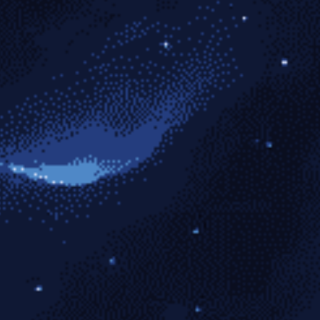
服困难。这种积极心态虽然
总结：
综上所述，巴尔科拉因伤缺
再到对手影響，以及外界反
在如此艰难的环境中取得理
未来几天内，我们期待看到
缺。只有如此才能增强信心
分享到：