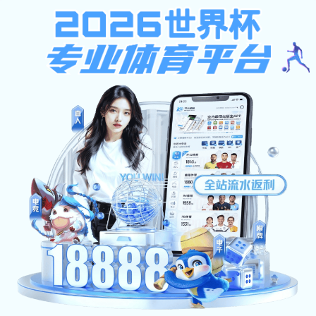
注册入口
球友体育官网
· 体育观看更
便捷
连接你的赛事视野，打造球迷专属的数字主场。
球友体育
官网网页版
提供多终端支持、高清视频、 实时比分与赛事
推荐，让你随时随地畅享体育内容。
网页端入口