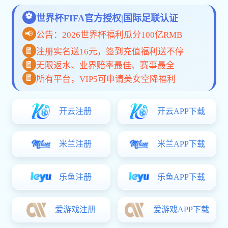
下载APP
亚特兰大总监达米科今夏或离职米兰罗
马对其表现出浓厚兴趣
2026-06-16 02:41
阅读 43 次