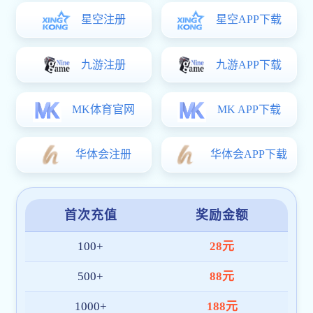
首页
体育热点
正文
在2023年的英超赛季中，利物浦和切尔西被认为是最失望的
球队。广受期待的两支豪门球队，在表现上却未能达到球迷
的期望，尤其是在竞争激烈的英超联赛中，他们面临着巨大
的挑战和压力。詹俊对此进行了深入点评，强调了这两支球
队在战术、人员配置、管理层决策等方面存在的问题，并剖
析了他们难逃厄运的原因。通过对比其他球队的发展态势，
可以看出，利物浦与切尔西在本赛季所遭遇的困境不仅影响
了他们的排名，也损害了球迷们的信心。这篇文章将从四个
方面详细探讨詹俊对此的深刻见解。
1、战术体系的不适应
首先，我们来看看利物浦和切尔西本赛季战术体系上的问
题。尽管两队都拥有优秀的教练团队，但他们在战术执行上