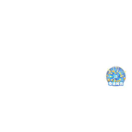
第三点是管理层决策的问题。作为俱乐部发展的重要一环，
管理层需要清晰明晰地制定发展战略。然而，在这一方面，
两家俱乐部似乎都显得有些迷茫。例如，对于转会市场的把
控不够精准，使得资金投入未能产生预期回报。同时，对于
教练团队的人事安排与更换频繁，也让人质疑其长远规划能
力。
此外，从俱乐部文化角度看，管理层与球迷之间沟通不足，
使得公众舆论对俱乐部发展方向产生误解。不少球迷开始对
目前管理层感到失望，对未来持悲观态度，这种氛围无疑会
加剧内部的不稳定性，从而反映在比赛中的表现上。
综上所述，不合理的管理决策无疑给球队带来了负面影响，
而这种状况如果不能及时改善，将可能长期制约俱乐部的发
展。
4、心理状态与士气低落