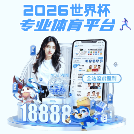
注册入口
球友体育官网
· 体育观看更
便捷
连接你的赛事视野，打造球迷专属的数字主场。
球友体育
官网网页版
提供多终端支持、高清视频、 实时比分与赛事
推荐，让你随时随地畅享体育内容。
网页端入口