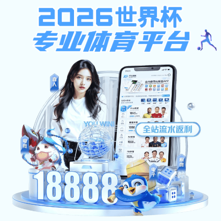
注册入口
球友体育官网
· 体育观看更
便捷
连接你的赛事视野，打造球迷专属的数字主场。
球友体育
官网网页版
提供多终端支持、高清视频、 实时比分与赛事
推荐，让你随时随地畅享体育内容。
网页端入口