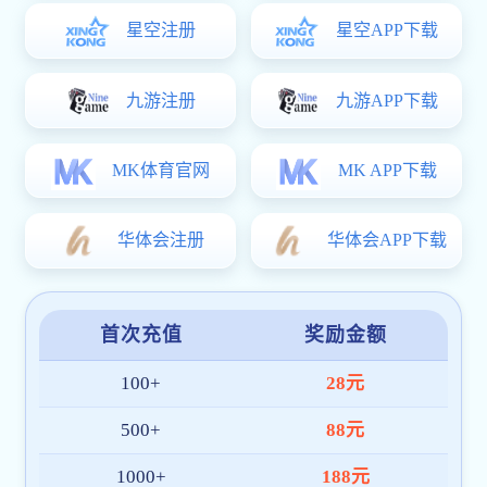
首页
体育热点
正文
本文主要回顾了利雅得青年人主帅对于C罗提问为何球队表
现出色的趣事，通过对这一事件的细致分析，从不同角度探
讨了球员与教练之间的互动、C罗在团队中的影响力、球队
表现背后的努力以及未来展望等四个方面。首先，文章将介
绍这位主帅如何看待C罗的问题，并分享他与球队之间的良
好沟通。其次，探讨了C罗在更衣室中的领导作用及其对年
轻球员的激励。此外，还将讨论球队在训练和比赛中所付出
的努力，最后展望未来的发展方向。这些内容不仅展示了一
个有趣的故事，更反映出足球世界中的团结与拼搏精神。
1、教练与C罗的幽默互动
利雅得青年人主帅在一次媒体采访中，谈到了与C罗的一次
幽默互动。当时球队刚刚经历了一场胜利，气氛十分轻松。