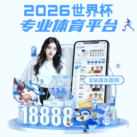
注册入口
球友体育官网
· 体育观看更
便捷
连接你的赛事视野，打造球迷专属的数字主场。
球友体育
官网网页版
提供多终端支持、高清视频、 实时比分与赛事
推荐，让你随时随地畅享体育内容。
网页端入口