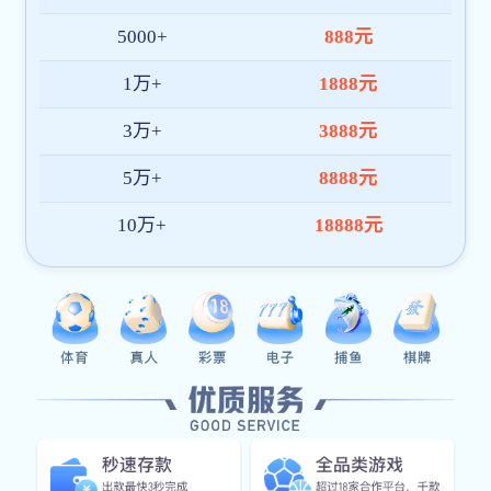
机会，还成功打入一球，为球队奠定了胜利基础。
此外，索博在场上的跑动能力和对比赛节奏的把控也得到了
高度评价。他能够快速适应场上的变化，并及时做出反应，
无论是在传球还是射门时都显得异常冷静。这种心理素质让
他成为队伍中不可或缺的一员。
更值得一提的是，索博在赛后的采访中表示，这样的表现离
不开教练组的指导和队友们的配合。他强调团队合作的重要
性，并表示会继续努力，以期在未来能有更加突出的表现。
2、维尔茨的稳定发挥
维尔茨同样是一名令人瞩目的球员，他在本场比赛中的表现
稳健而不失亮点。他虽然没有像索博那样大放异彩，但他的
每一次触球都显示出了良好的技术水平和战术意识。在组织
进攻方面，他承担起了连接前后场的重要角色。