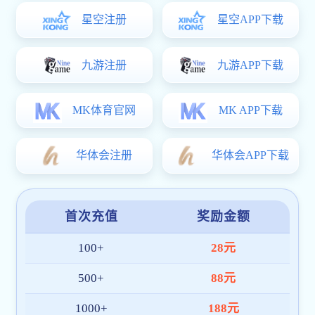
首页
体育热点
正文
在本篇文章中，我们将深入分析红军球员的表现，通过评分
总结来揭示每位球员在比赛中的发挥情况。特别是，索博以
出色的表现获得最佳评分，而维尔茨则名列第四，引人注目
的是伊萨克和麦卡的评分较低，排名靠后。本文将从四个方
面进行详细阐述，分别为：最佳表现的索博、维尔茨的稳定
发挥、伊萨克和麦卡的低迷状态以及整体团队协作的重要
性。通过对这些方面的探讨，我们希望能更全面地理解这一
场比赛及其背后的战术安排与球队动态。
1、最佳表现的索博
在此次评分总结中，索博无疑是红军中的佼佼者。他不仅在
进攻端展现了强大的能力，还在防守上给予了球队极大的支
持。在比赛中，他频繁突破对方防线，不仅创造了多次进攻