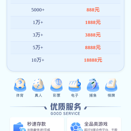
具体而言，泰山队后防线的一名球员负责紧逼，而另一名则
随时准备进行协防。当对手持球时，首先面对的是主守者的
高压，这样能够迫使其快速失去控球权。而当球员被迫传球
或转身时，第二名后卫则可以迅速介入，从而进行断球或干
扰传球线路。
这种战术不仅增强了球队的防守稳固性，还提升了整体团队
配合意识。尽管上半场面临一定压力，但通过有效夹防，泰
山队成功地化解了多次危机，为后续进攻奠定了基础。
2、米特里策下半场表现
进入下半场后，米特里策开始展现出自己的个人能力。他在
进攻端不断寻找机会，通过灵活跑位和精准传球为球队创造
空间。在比赛第60分钟，他凭借一次精彩的突破撕开了对方
防线，为随后出现的得分机会打下基础。