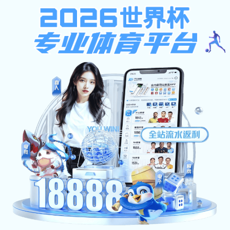
注册入口
球友体育官网
· 体育观看更
便捷
连接你的赛事视野，打造球迷专属的数字主场。
球友体育
官网网页版
提供多终端支持、高清视频、 实时比分与赛事
推荐，让你随时随地畅享体育内容。
网页端入口