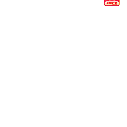
的人事调整，都显示出了该团队日益成熟的一面。同时，米
特里策作为核心选手，在关键时刻所作出的贡献更是令人赞
叹，为全体成员树立了一种榜样力量。
未来，希望泰山队能够继续保持这种积极向上的态度，并在
以后的比赛中进一步提升自身竞争力，让我们的足球文化愈
发繁荣。同时，也期待更多年轻人才能够加入这个大家庭，
共同书写属于中国足球的新篇章！
分享到：
上一篇