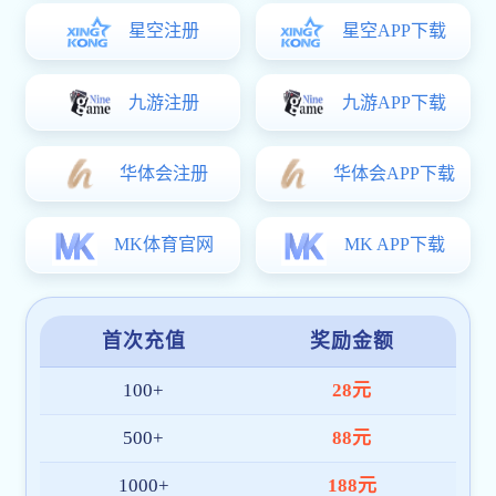
首页
体育热点
正文
本文围绕足球报对泰山队在比赛中采取的夹防策略以及米特
里策下半场的精彩助攻进行了深入分析。文章首先概述了泰
山队上半场如何通过夹防战术有效限制对手进攻，接着探讨
米特里策在下半场充分发挥个人能力为球队创造机会的重要
性。最后，文章还将讨论这种战术安排对球队整体表现的影
响，以及球迷和评论员对此的热烈反响。这一系列分析不仅
有助于理解比赛的动态，也为未来的战术部署提供了参考。
1、泰山队夹防策略解析
在本场比赛中，泰山队采用了夹防策略，以应对对方强有力
的进攻。由于对手前锋具备较强的个人突破能力，泰山队选
择了双人包夹，以遏制其进攻威胁。这种战术安排要求后卫
之间保持高度默契，在关键时刻迅速做出反应。